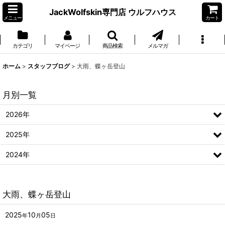
JackWolfskin専門店 ウルフハウス
メニュー
カート
カテゴリ
マイページ
商品検索
メルマガ
ホーム
>
スタッフブログ
>
大雨、蝶ヶ岳登山
月別一覧
2026年
2025年
2024年
大雨、蝶ヶ岳登山
2025
10
05
年
月
日