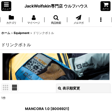
JackWolfskin専門店 ウルフハウス
メニュー
カート
カテゴリ
マイページ
商品検索
メルマガ
ホーム
>
Equipment
>
ドリンクボトル
ドリンクボトル
表示順変更
閉じる
1
件
表示数
:
MANCORA 1.0
[
8006921
]