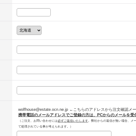
wolfhouse@estate.ocn.ne.jp ←こちらのアドレスから注文確
携帯電話のメールアドレスでご登録の方は、PCからのメールを受
（ご注文、お問い合わせには
必ずご返信いたします
。弊社からの返信が無い場合、メ
て処理されている事が考えられます。）