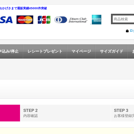
おかげさまで通販実績45000件突破
ロ
申込み/停止
レシートプレゼント
マイページ
サイズガイド
STEP 2
STEP 3
内容確認
お客様登録