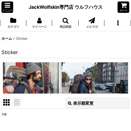
JackWolfskin専門店 ウルフハウス
メニュー
カート
カテゴリ
マイページ
商品検索
メルマガ
ホーム
>
Sticker
Sticker
表示順変更
閉じる
7
件
表示数
: