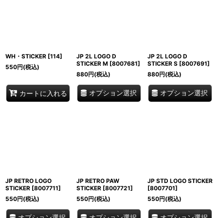
並び順
:
絞り込む
WH・STICKER
[
114
]
JP 2L LOGO D
JP 2L LOGO D
STICKER M
[
8007681
]
STICKER S
[
8007691
]
550
円
(税込)
880
円
(税込)
880
円
(税込)
オプション選択
オプション選択
カートに入れる
JP RETRO LOGO
JP RETRO PAW
JP STD LOGO STICKER
STICKER
[
8007711
]
STICKER
[
8007721
]
[
8007701
]
550
円
(税込)
550
円
(税込)
550
円
(税込)
オプション選択
オプション選択
オプション選択