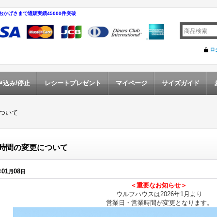
おかげさまで通販実績45000件突破
ロ
申込み/停止
レシートプレゼント
マイページ
サイズガイド
ついて
時間の変更について
01
08
年
月
日
＜重要なお知らせ＞
ウルフハウスは2026年1月より
営業日・営業時間が変更となります。