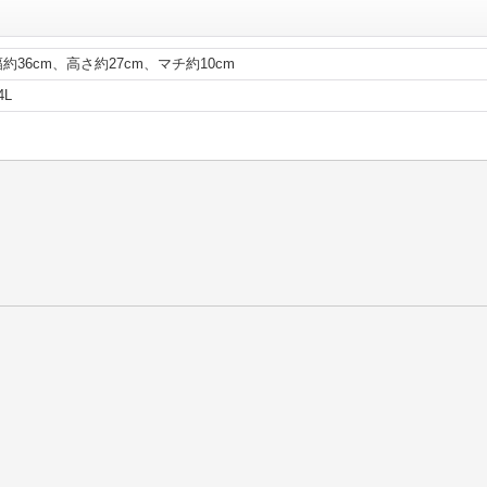
幅約36cm、高さ約27cm、マチ約10cm
4L