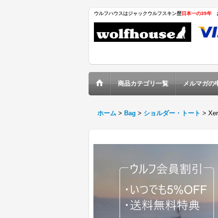
ウルフハウスはジャックウルフスキン歴
日本一の39年
商品カテゴリ一覧
メルマガの
ホーム
>
Bag
>
ショルダー・トート
>
Xer