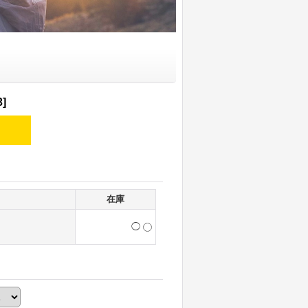
3
]
在庫
◯