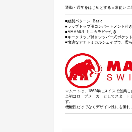
通勤・通学をはじめとする日常使いに
■縫製パターン: Basic
■ラップトップ用コンパートメント付
■MAMMUT ミニカラビナ付き
■キークリップ付きジッパー式ポケッ
■快適なアナトミカルシェイプで、柔
マムートは、1862年にスイスで創業
当初はロープメーカーとしてスタート
す。
機能性だけでなくデザイン性にも優れ