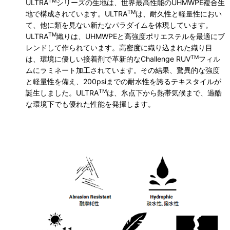
TM
ULTRA
シリーズの生地は、世界最高性能のUHMWPE複合生
TM
地で構成されています。ULTRA
は、耐久性と軽量性におい
て、他に類を見ない新たなパラダイムを体現しています。
TM
ULTRA
織りは、UHMWPEと高強度ポリエステルを最適にブ
レンドして作られています。高密度に織り込まれた織り目
TM
は、環境に優しい接着剤で革新的なChallenge RUV
フィル
ムにラミネート加工されています。その結果、驚異的な強度
と軽量性を備え、200psiまでの耐水性を誇るテキスタイルが
TM
誕生しました。ULTRA
は、氷点下から熱帯気候まで、過酷
な環境下でも優れた性能を発揮します。