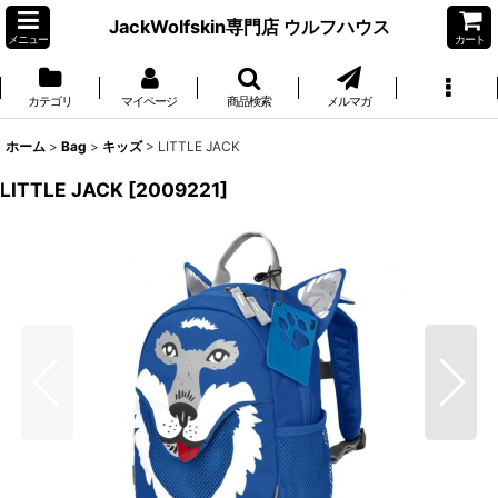
JackWolfskin専門店 ウルフハウス
メニュー
カート
カテゴリ
マイページ
商品検索
メルマガ
ホーム
>
Bag
>
キッズ
>
LITTLE JACK
LITTLE JACK
[
2009221
]