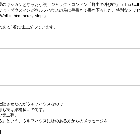
ッカケとなった小説、ジャック・ロンドン「野生の呼び声」（The Call of t
ッヒ・ダウズィンがウルフハウスの為に手書きで書き下ろした、特別なメッ
e Wolf in him merely slept」
のある1着に仕上がっています。
上陸させたのがウルフハウスなので、
様も実は結構多いのです。
ツ第二弾。
る」という、ウルフハウスに縁のある方からのメッセージを
。
非！