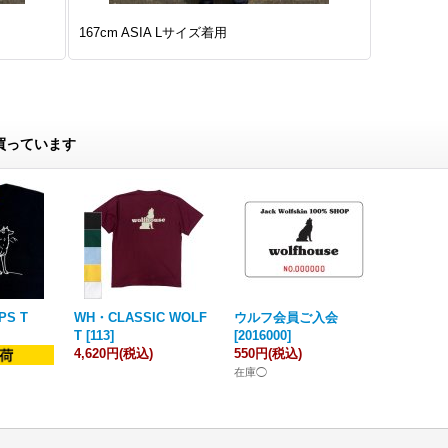
167cm ASIA Lサイズ着用
買っています
PS T
WH・CLASSIC WOLF
ウルフ会員ご入会
T
[
113
]
[
2016000
]
4,620円
(税込)
550円
(税込)
在庫◯