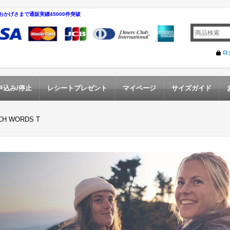
おかげさまで通販実績45000件突破
ロ
申込み/停止
レシートプレゼント
マイページ
サイズガイド
CH WORDS T