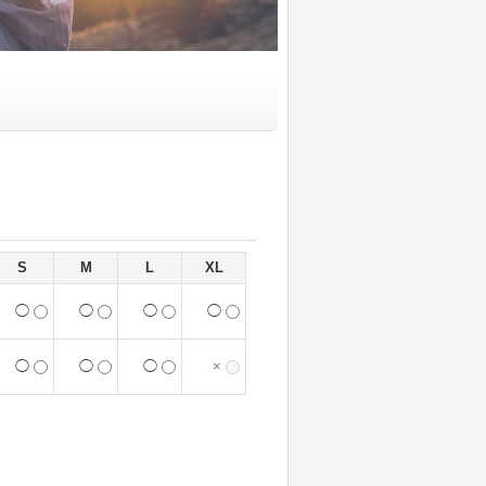
S
M
L
XL
◯
◯
◯
◯
◯
◯
◯
×