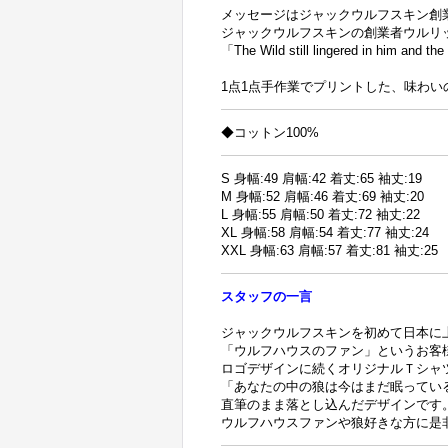
メッセージはジャックウルフスキン創業のキ
ジャックウルフスキンの創業者ウルリ
「The Wild still lingered in him and th
1点1点手作業でプリントした、味わい
◆コットン100%
S 身幅:49 肩幅:42 着丈:65 袖丈:19
M 身幅:52 肩幅:46 着丈:69 袖丈:20
L 身幅:55 肩幅:50 着丈:72 袖丈:22
XL 身幅:58 肩幅:54 着丈:77 袖丈:24
XXL 身幅:63 肩幅:57 着丈:81 袖丈:25
スタッフの一言
ジャックウルフスキンを初めて日本に
「ウルフハウスのファン」というお客
ロゴデザインに続くオリジナルＴシャ
「あなたの中の狼は今はまだ眠ってい
直筆のまま落とし込んだデザインです
ウルフハウスファンや狼好きな方に是