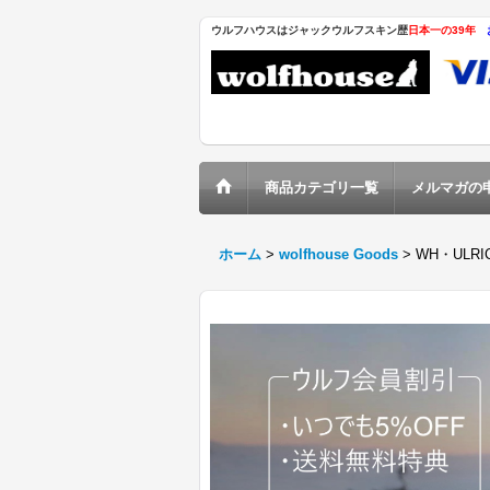
ウルフハウスはジャックウルフスキン歴
日本一の39年
商品カテゴリ一覧
メルマガの
ホーム
>
wolfhouse Goods
>
WH・ULRI