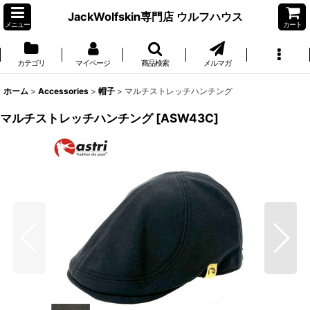
JackWolfskin専門店 ウルフハウス
メニュー
カート
カテゴリ
マイページ
商品検索
メルマガ
ホーム
>
Accessories
>
帽子
>
マルチストレッチハンチング
マルチストレッチハンチング
[
ASW43C
]