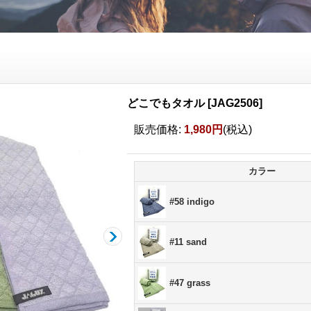
どこでもタオル
[
JAG2506
]
販売価格
:
1,980円
(税込)
カラー
#58 indigo
#11 sand
#47 grass