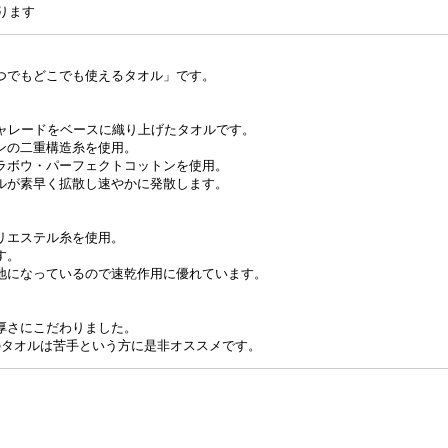
なります
つでもどこでも使えるタオル」です。
シャレードをベースに織り上げたタオルです。
ンの二重構造糸を使用。
ラボウ・パーフェクトコットンを使用。
ルが素早く拡散し速やかに発散します。
リエステル糸を使用。
す。
地になっているので速乾作用に優れています。
厚さにこだわりました。
のタオルは苦手という方に是非オススメです。