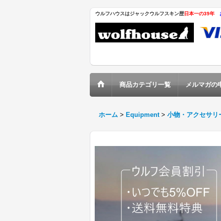
ウルフハウスはジャックウルフスキン歴
日本一の39年
商品カテゴリ一覧
メルマガの
ホーム
>
Equipment
>
小物・アクセサリ