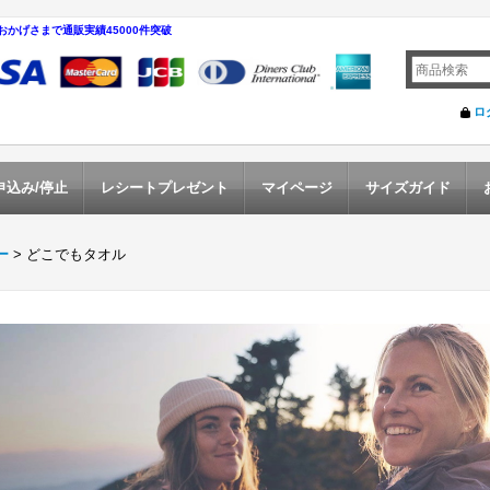
おかげさまで通販実績45000件突破
ロ
申込み/停止
レシートプレゼント
マイページ
サイズガイド
ー
>
どこでもタオル