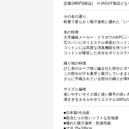
定価1980円(税込) ※JAGUY製品と
その名の通り、
軽量で柔らかく吸汗速乾に優れた「い
糸の特徴
大手繊維メーカー・クラボウのKPC
芯スパンにポリエステル表面がコット
コットンには高度な消臭機能を持つク
コットンが吸収した水分をポリエステ
織り地の特徴
ひし形のループ状に編まれた部分にポ
この部分が汗を素早く吸汗していきま
さらに平織されている部分の織りが薄
サイズと編地
使いやすいサイズ感と使い勝手の良い
薄すぎるタオルやポリエステル100%
■日本製/今治産
■肌当たりの良いソフトな生地感
■優れた吸汗速乾・防臭性能
■寸法 25×100cm