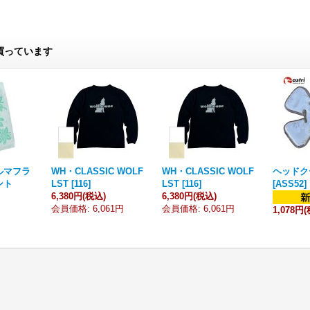
買っています
ルマフラ
WH・CLASSIC WOLF
WH・CLASSIC WOLF
ヘッドク
ント
LST
[
116
]
LST
[
116
]
[
ASS52
]
6,380円
(税込)
6,380円
(税込)
会員価格
:
6,061円
会員価格
:
6,061円
1,078円
(