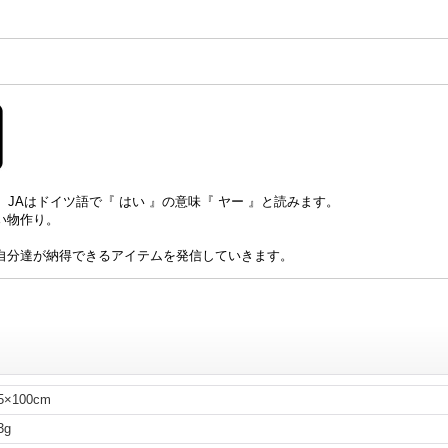
ンド、JAはドイツ語で『 はい 』の意味『 ヤー 』と読みます。
良い物作り。
自分達が納得できるアイテムを発信していきます。
5×100cm
3g