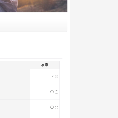
在庫
×
◯
◯