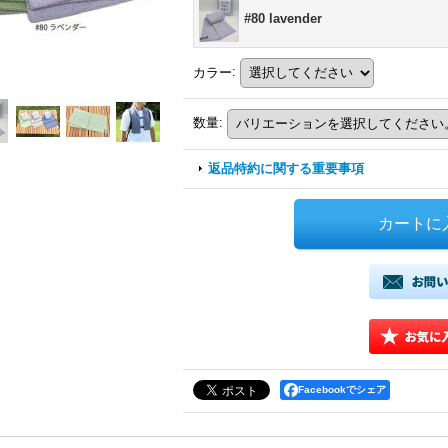
#80 lavender
カラー
:
数量
:
返品特約に関する重要事項
Facebookでシェア