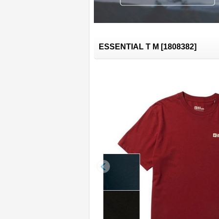
ESSENTIAL T M
[
1808382
]