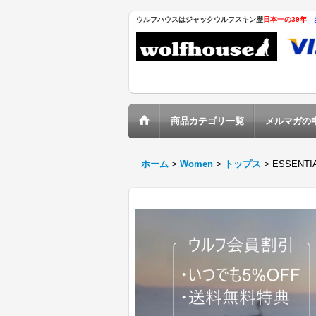
ウルフハウスはジャックウルフスキン歴
日本一の39年
商品カテゴリ一覧
メルマガの
ホーム
>
Women
>
トップス
>
ESSENTIA