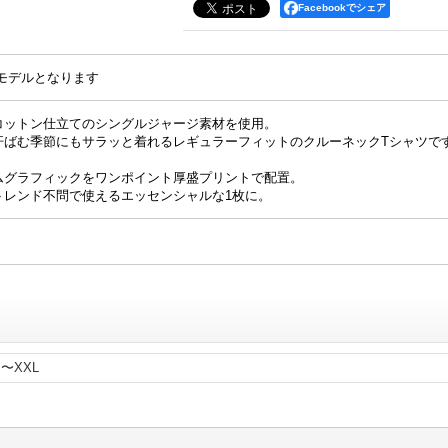
Facebookでシェア
Lモデルとなります
コットン仕立てのシングルジャージ素材を使用。
汗ばむ季節にもサラッと着れるレギュラーフィットのクルーネックTシャツで
ムグラフィックをワンポイント厚盛プリントで配置。
トレンド不問で使えるエッセンシャルな1枚に。
〜XXL