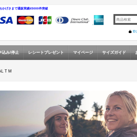
おかげさまで通販実績45000件突破
ロ
申込み/停止
レシートプレゼント
マイページ
サイズガイド
L T M