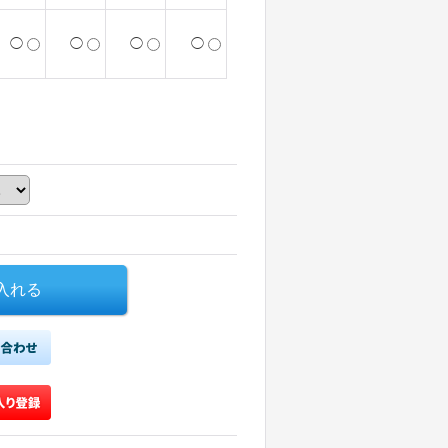
◯
◯
◯
◯