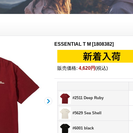
ESSENTIAL T M
[
1808382
]
販売価格
:
4,620円
(税込)
#2511 Deep Ruby
#5629 Sea Shell
#6001 black