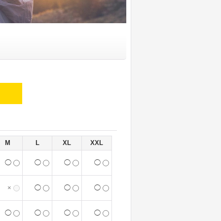
M
L
XL
XXL
◯
◯
◯
◯
×
◯
◯
◯
◯
◯
◯
◯