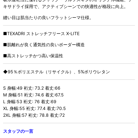
キサドライ採用で、アクティブシーンでの快適性が格段に向上。
縫い目は肌当たりの良いフラットシーマ仕様。
■TEXADRI ストレッチフリース X-LITE
■肌離れが良く通気性の良いボーダー構造
■高ストレッチかつ高い保温性
◆95％ポリエステル（リサイクル）、5%ポリウレタン
S 身幅:49 裄丈: 73.2 着丈:66
M 身幅:51 裄丈: 74.6 着丈:67.5
L 身幅:53 裄丈: 76 着丈:69
XL 身幅:55 裄丈: 77.4 着丈:70.5
2XL 身幅:57 裄丈: 78.8 着丈:72
スタッフの一言