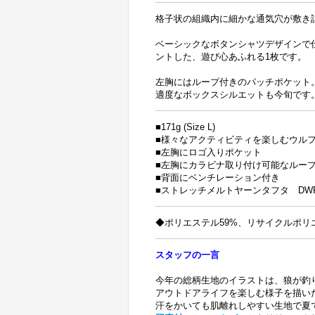
格子状の組織内に細かな通気穴が敷き
ベーシックなボタンシャツデザインで
ントした、遊び心あふれる1枚です。
左胸にはループ付きのパッチポケット
適度なボックスシルエットも今旬です
■171g (Size L)
■様々なアクティビティを楽しむウル
■左胸にロゴ入りポケット
■左胸にカラビナ取り付け可能なルー
■背面にベンチレーション付き
■ストレッチメルトヤーンタフタ DW
◆ポリエステル59%、リサイクルポリ
スタッフの一言
今年の総柄生地のイラストは、狼が釣
アウトドアライフを楽しむ様子を描い
汗をかいても肌離れしやすい生地で夏