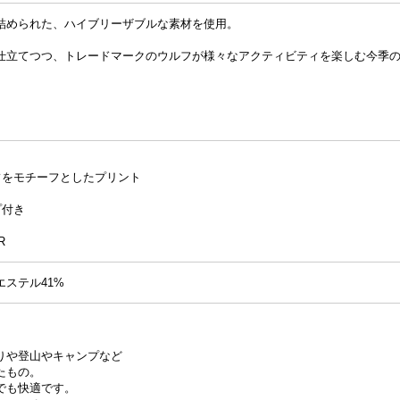
詰められた、ハイブリーザブルな素材を使用。
仕立てつつ、トレードマークのウルフが様々なアクティビティを楽しむ今季
。
。
フをモチーフとしたプリント
プ付き
R
エステル41%
りや登山やキャンプなど
たもの。
でも快適です。