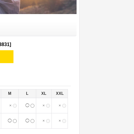
3831
]
M
L
XL
XXL
×
◯
×
×
◯
◯
×
×