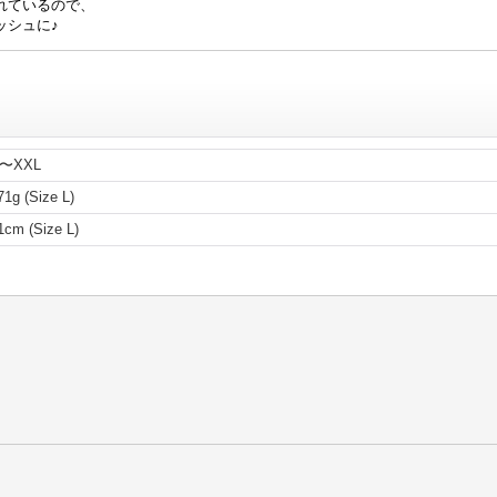
れているので、
ッシュに♪
〜XXL
71g (Size L)
1cm (Size L)