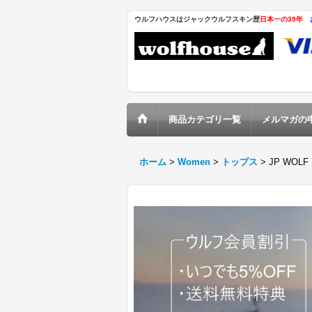
ウルフハウスはジャックウルフスキン歴
日本一の39年
商品カテゴリ一覧
メルマガの
ホーム
>
Women
>
トップス
>
JP WOLF