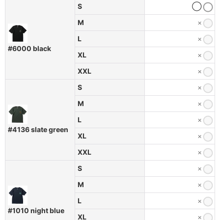
S
◯
M
×
L
×
#6000 black
XL
×
XXL
×
S
×
M
×
L
×
#4136 slate green
XL
×
XXL
×
S
×
M
×
L
×
#1010 night blue
XL
×