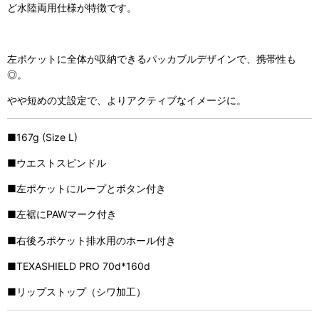
ど水陸両用仕様が特徴です。
左ポケットに全体が収納できるパッカブルデザインで、携帯性も
◎。
やや短めの丈設定で、よりアクティブなイメージに。
■167g (Size L)
■ウエストスピンドル
■左ポケットにループとボタン付き
■左裾にPAWマーク付き
■右後ろポケット排水用のホール付き
■TEXASHIELD PRO 70d*160d
■リップストップ（シワ加工）