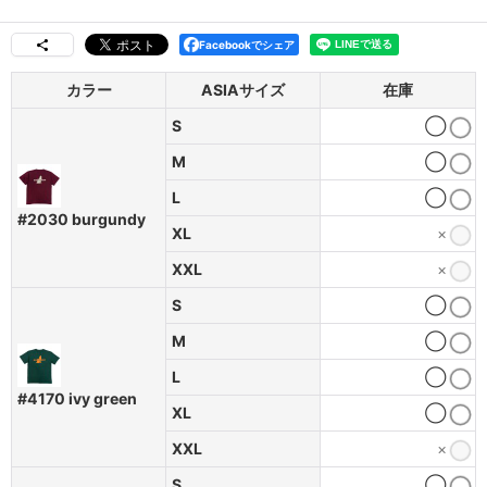
Facebookでシェア
カラー
ASIAサイズ
在庫
S
◯
M
◯
L
◯
#2030 burgundy
XL
×
XXL
×
S
◯
M
◯
L
◯
#4170 ivy green
XL
◯
XXL
×
S
◯