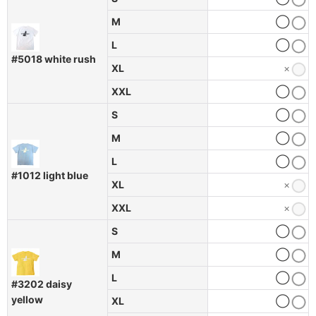
M
◯
L
◯
#5018 white rush
XL
×
XXL
◯
S
◯
M
◯
L
◯
#1012 light blue
XL
×
XXL
×
S
◯
M
◯
L
◯
#3202 daisy
yellow
XL
◯