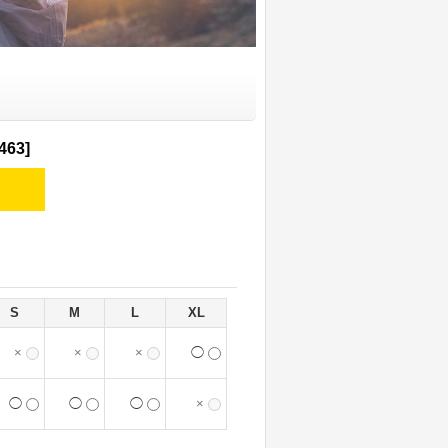
463
]
S
M
L
XL
×
×
×
◯
◯
◯
◯
×