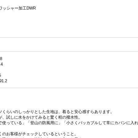
プワッシャー加工DWR
8
.4
6
91.2
ツくらいのしっかりとした生地は、着ると安心感すらあります。
が、試しに水をかけてみると驚く程の撥水性。
で使っている」「登山の防風用に」「小さくパッカブルして常にカバンに入
。
くのお客様がチェックしているということ。