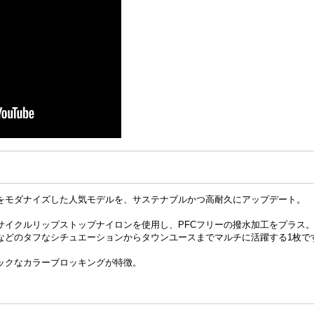
をモダナイズした人気モデルを、サステナブルかつ高耐久にアップデート。
サイクルリップストップナイロンを使用し、PFCフリーの撥水加工をプラス
などのタフなシチュエーションからタウンユースまでマルチに活躍する1枚で
ックなカラーブロッキングが特徴。