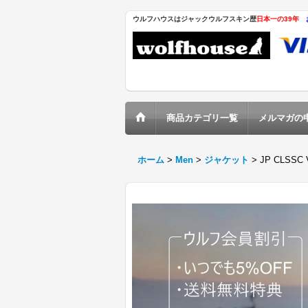
ウルフハウスはジャックウルフスキン歴
日本一の39年
商品カテゴリ一覧
メルマガの
ホーム
>
Men
>
ジャケット
>
JP CLSSC 