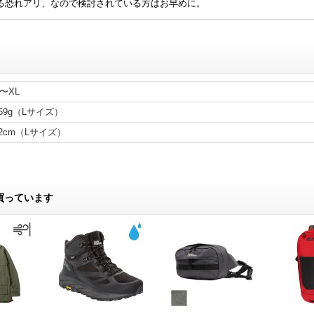
る恐れアリ、なので検討されている方はお早めに。
〜XL
69g（Lサイズ）
72cm（Lサイズ）
買っています