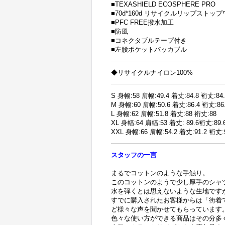
■TEXASHIELD ECOSPHERE PRO
■70d*160d リサイクルリップストッ
■PFC FREE撥水加工
■防風
■コネクタブルテープ付き
■左腰ポケットパッカブル
◆リサイクルナイロン100%
S 身幅:58 肩幅:49.4 着丈:84.8 裄丈:84.
M 身幅:60 肩幅:50.6 着丈:86.4 裄丈:86
L 身幅:62 肩幅:51.8 着丈:88 裄丈:88
XL 身幅:64 肩幅:53 着丈: 89.6裄丈:89.
XXL 身幅:66 肩幅:54.2 着丈:91.2 裄丈:
スタッフの一言
まるでコットンのような手触り。
このコットンのようで少し厚手のシャ
水を弾くとは思えないような生地です
すでに購入されたお客様からは「街着
ど様々な声を聞かせてもらっています
色々な使い方ができる商品はその分多