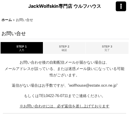
JackWolfskin専門店 ウルフハウス
ホーム
>
お問い合せ
お問い合せ
STEP 1
STEP 2
STEP 3
入力
確認
完了
お問い合わせ後の自動配信メールが届かない場合は、
メールアドレスが誤っている、または迷惑メール扱いになっている可能
性がございます。
返信がない場合はお手数ですが、”wolfhouse@estate.ocn.ne.jp”
もしくはTEL0422-76-0711までご連絡ください。
※お問い合わせには、必ず返信を差し上げております