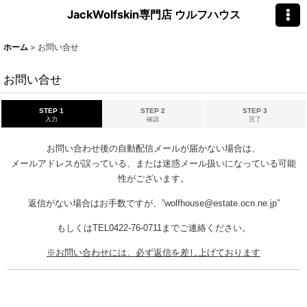
JackWolfskin専門店 ウルフハウス
ホーム
>
お問い合せ
お問い合せ
STEP 1
STEP 2
STEP 3
入力
確認
完了
お問い合わせ後の自動配信メールが届かない場合は、
メールアドレスが誤っている、または迷惑メール扱いになっている可能
性がございます。
返信がない場合はお手数ですが、”wolfhouse@estate.ocn.ne.jp”
もしくはTEL0422-76-0711までご連絡ください。
※お問い合わせには、必ず返信を差し上げております